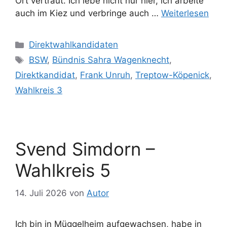
Ort vertraut. Ich lebe nicht nur hier, ich arbeite
auch im Kiez und verbringe auch …
Weiterlesen
Kategorien
Direktwahlkandidaten
Schlagwörter
BSW
,
Bündnis Sahra Wagenknecht
,
Direktkandidat
,
Frank Unruh
,
Treptow-Köpenick
,
Wahlkreis 3
Svend Simdorn –
Wahlkreis 5
14. Juli 2026
von
Autor
Ich bin in Müggelheim aufgewachsen, habe in